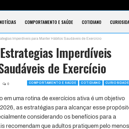
NOTÍCIAS
COMPORTAMENTO E SAÚDE
COTIDIANO
CURIOSID
ategias Imperdíveis para Manter Hábitos Saudáveis de Exercício
E CARTÕES
TECNOLOGIA
SOBRE
Estrategias Imperdíveis
Saudáveis de Exercício
COMPORTAMENTO E SAÚDE
COTIDIANO
CURIOSIDAD
0
o em uma rotina de exercícios ativa é um objetivo
2026, as estratégias para alcançar esse propósit
ecialmente considerando os benefícios para a
tuais recomendam que adultos pratiquem pelo meno