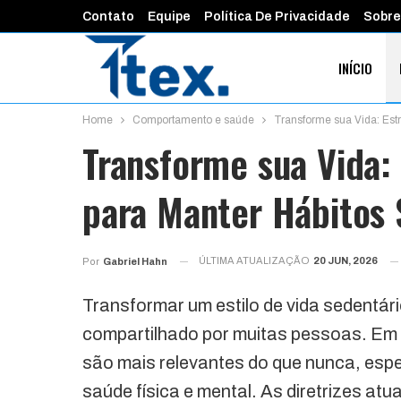
Contato
Equipe
Política De Privacidade
Sobre
INÍCIO
Home
Comportamento e saúde
Transforme sua Vida: Estr
FINANÇAS 
Transforme sua Vida: 
para Manter Hábitos 
ÚLTIMA ATUALIZAÇÃO
20 JUN, 2026
Por
Gabriel Hahn
Transformar um estilo de vida sedentári
compartilhado por muitas pessoas. Em 
são mais relevantes do que nunca, esp
saúde física e mental. As diretrizes a