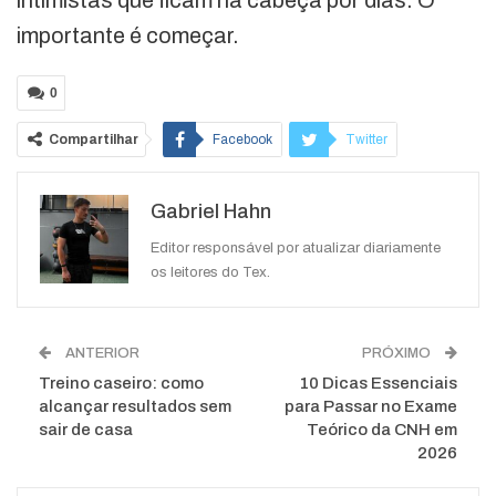
intimistas que ficam na cabeça por dias. O
importante é começar.
0
Compartilhar
Facebook
Twitter
Google+
ReddIt
Gabriel Hahn
WhatsApp
Pinterest
O email
Editor responsável por atualizar diariamente
os leitores do Tex.
ANTERIOR
PRÓXIMO
Treino caseiro: como
10 Dicas Essenciais
alcançar resultados sem
para Passar no Exame
sair de casa
Teórico da CNH em
2026