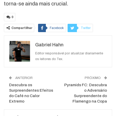
torna-se ainda mais crucial.
0
Compartilhar
Facebook
Twitter
Google+
ReddIt
Gabriel Hahn
WhatsApp
Pinterest
O email
Editor responsável por atualizar diariamente
os leitores do Tex.
ANTERIOR
PRÓXIMO
Descubra os
Pyramids FC: Descubra
Surpreendentes Efeitos
o Adversário
do Café no Calor
Surpreendente do
Extremo
Flamengo na Copa