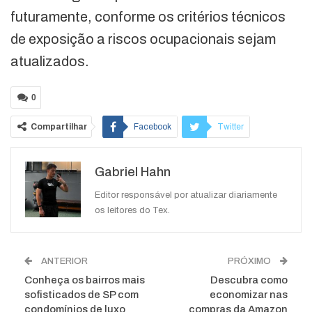
futuramente, conforme os critérios técnicos
de exposição a riscos ocupacionais sejam
atualizados.
0
Compartilhar
Facebook
Twitter
Google+
ReddIt
Gabriel Hahn
WhatsApp
Pinterest
O email
Editor responsável por atualizar diariamente
os leitores do Tex.
ANTERIOR
PRÓXIMO
Conheça os bairros mais
Descubra como
sofisticados de SP com
economizar nas
condomínios de luxo
compras da Amazon