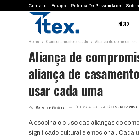
Contato
Equipe
Política De Privacidade
Sobre
INÍCIO
Home
Comportamento e saúde
Aliança de compromisso, 
FINANÇAS 
Aliança de compromis
aliança de casamento
usar cada uma
ÚLTIMA ATUALIZAÇÃO
29 NOV, 2024
Por
Karoline Simões
A escolha e o uso das alianças de co
significado cultural e emocional. Cada 