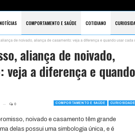
NOTÍCIAS
COMPORTAMENTO E SAÚDE
COTIDIANO
CURIOSID
aliança de noivado, aliança de casamento: veja a diferença e quando usar cada
E CARTÕES
TECNOLOGIA
SOBRE
so, aliança de noivado,
: veja a diferença e quand
COMPORTAMENTO E SAÚDE
CURIOSIDAD
0
mpromisso, noivado e casamento têm grande
uma delas possui uma simbologia única, e é