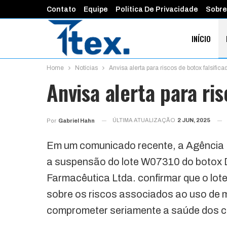
Contato
Equipe
Política De Privacidade
Sobre
INÍCIO
Home
Notícias
Anvisa alerta para riscos de botox falsifica
FINANÇAS 
Anvisa alerta para ris
ÚLTIMA ATUALIZAÇÃO
2 JUN, 2025
Por
Gabriel Hahn
Em um comunicado recente, a Agência Na
a suspensão do lote W07310 do botox D
Farmacêutica Ltda. confirmar que o lote
sobre os riscos associados ao uso de 
comprometer seriamente a saúde dos 