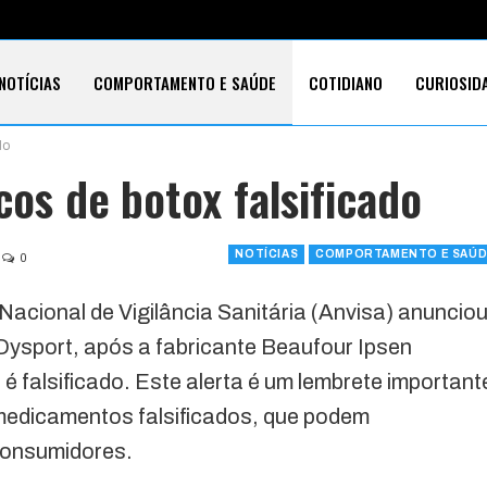
NOTÍCIAS
COMPORTAMENTO E SAÚDE
COTIDIANO
CURIOSID
do
E CARTÕES
TECNOLOGIA
SOBRE
cos de botox falsificado
NOTÍCIAS
COMPORTAMENTO E SAÚD
0
cional de Vigilância Sanitária (Anvisa) anuncio
ysport, após a fabricante Beaufour Ipsen
 é falsificado. Este alerta é um lembrete important
medicamentos falsificados, que podem
consumidores.