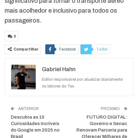
significativo para tornar o transporte aéreo
mais acolhedor e inclusivo para todos os
passageiros.
0
Compartilhar
Facebook
Twitter
Google+
ReddIt
Gabriel Hahn
WhatsApp
Pinterest
O email
Editor responsável por atualizar diariamente
os leitores do Tex.
ANTERIOR
PRÓXIMO
Descubra as 10
FUTURO DIGITAL:
Curiosidades Incríveis
Governo e Senac
do Google em 2025 no
Renovam Parceria para
Brasil
Oferecer Milhares de