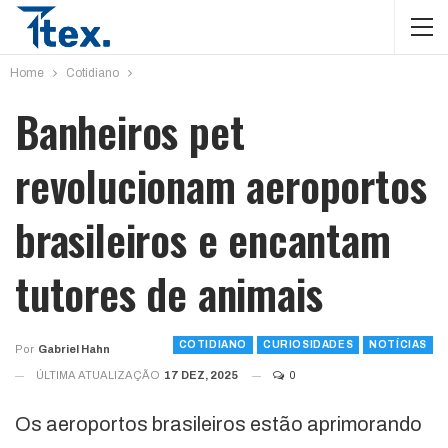
Home
Cotidiano
Banheiros pet
revolucionam aeroportos
brasileiros e encantam
tutores de animais
COTIDIANO
CURIOSIDADES
NOTÍCIAS
Por
Gabriel Hahn
ÚLTIMA ATUALIZAÇÃO
17 DEZ, 2025
0
Os aeroportos brasileiros estão aprimorando