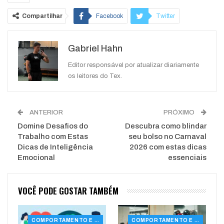
Compartilhar
Facebook
Twitter
Google+
ReddIt
Gabriel Hahn
WhatsApp
Pinterest
O email
Editor responsável por atualizar diariamente
os leitores do Tex.
ANTERIOR
PRÓXIMO
Domine Desafios do
Descubra como blindar
Trabalho com Estas
seu bolso no Carnaval
Dicas de Inteligência
2026 com estas dicas
Emocional
essenciais
VOCÊ PODE GOSTAR TAMBÉM
COMPORTAMENTO E SAÚDE
COMPORTAMENTO E SAÚDE