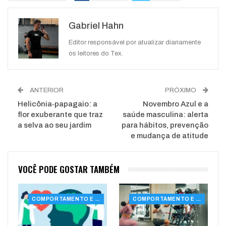
Google+
ReddIt
Gabriel Hahn
WhatsApp
Pinterest
O email
Editor responsável por atualizar diariamente
os leitores do Tex.
ANTERIOR
PRÓXIMO
Helicônia‑papagaio: a
Novembro Azul e a
flor exuberante que traz
saúde masculina: alerta
a selva ao seu jardim
para hábitos, prevenção
e mudança de atitude
VOCÊ PODE GOSTAR TAMBÉM
COMPORTAMENTO E SAÚDE
COMPORTAMENTO E SAÚDE