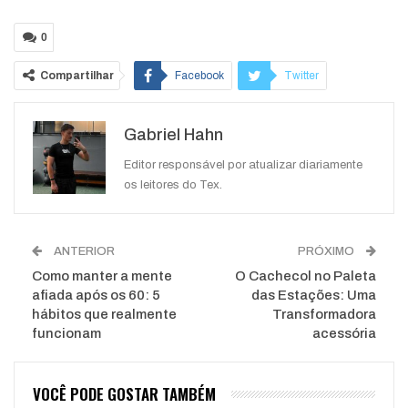
0
Compartilhar
Facebook
Twitter
Google+
ReddIt
Gabriel Hahn
WhatsApp
Pinterest
O email
Editor responsável por atualizar diariamente
os leitores do Tex.
ANTERIOR
PRÓXIMO
Como manter a mente
O Cachecol no Paleta
afiada após os 60: 5
das Estações: Uma
hábitos que realmente
Transformadora
funcionam
acessória
VOCÊ PODE GOSTAR TAMBÉM