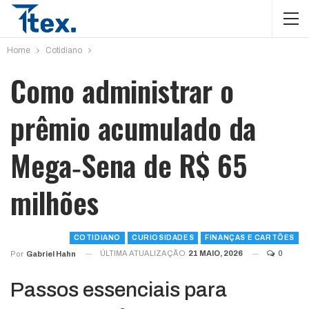
Home
Cotidiano
Como administrar o
prêmio acumulado da
Mega‑Sena de R$ 65
milhões
COTIDIANO
CURIOSIDADES
FINANÇAS E CARTÕES
ÚLTIMA ATUALIZAÇÃO
21 MAIO, 2026
0
Por
Gabriel Hahn
Passos essenciais para