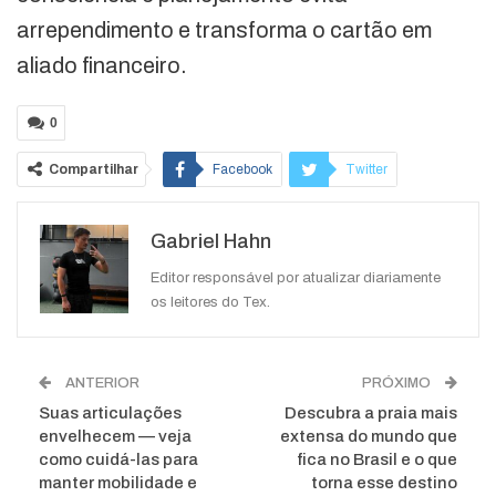
arrependimento e transforma o cartão em
aliado financeiro.
0
Compartilhar
Facebook
Twitter
Google+
ReddIt
Gabriel Hahn
WhatsApp
Pinterest
O email
Editor responsável por atualizar diariamente
os leitores do Tex.
ANTERIOR
PRÓXIMO
Suas articulações
Descubra a praia mais
envelhecem — veja
extensa do mundo que
como cuidá-las para
fica no Brasil e o que
manter mobilidade e
torna esse destino