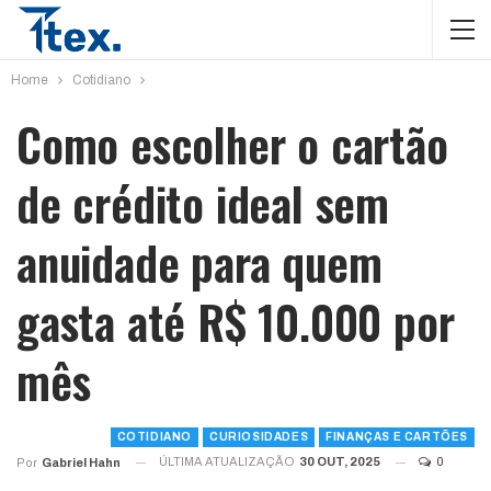
Home
Cotidiano
Como escolher o cartão
de crédito ideal sem
anuidade para quem
gasta até R$ 10.000 por
mês
COTIDIANO
CURIOSIDADES
FINANÇAS E CARTÕES
ÚLTIMA ATUALIZAÇÃO
30 OUT, 2025
0
Por
Gabriel Hahn