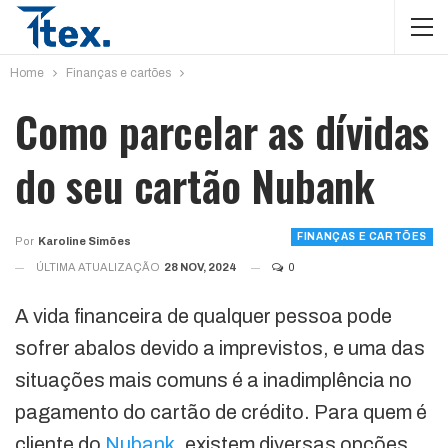
Home
Finanças e cartões
Como parcelar as dívidas
do seu cartão Nubank
FINANÇAS E CARTÕES
Por
Karoline Simões
ÚLTIMA ATUALIZAÇÃO
28 NOV, 2024
0
A vida financeira de qualquer pessoa pode
sofrer abalos devido a imprevistos, e uma das
situações mais comuns é a inadimplência no
pagamento do cartão de crédito. Para quem é
cliente do
Nubank
, existem diversas opções