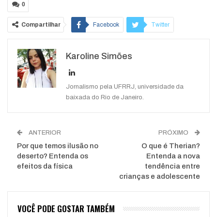
0
Compartilhar
Facebook
Twitter
Google+
ReddIt
Karoline Simões
WhatsApp
Pinterest
O email
Jornalismo pela UFRRJ, universidade da
baixada do Rio de Janeiro.
ANTERIOR
PRÓXIMO
Por que temos ilusão no
O que é Therian?
deserto? Entenda os
Entenda a nova
efeitos da física
tendência entre
crianças e adolescente
VOCÊ PODE GOSTAR TAMBÉM