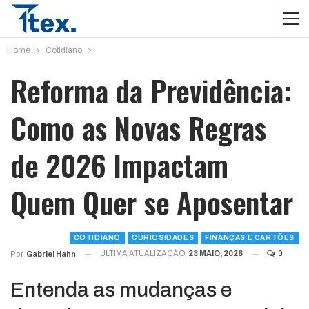
Home
Cotidiano
Reforma da Previdência:
Como as Novas Regras
de 2026 Impactam
Quem Quer se Aposentar
COTIDIANO
CURIOSIDADES
FINANÇAS E CARTÕES
ÚLTIMA ATUALIZAÇÃO
23 MAIO, 2026
0
Por
Gabriel Hahn
Entenda as mudanças e