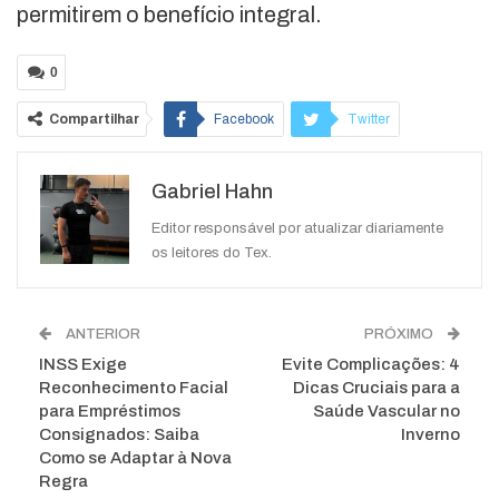
permitirem o benefício integral.
0
Compartilhar
Facebook
Twitter
Google+
ReddIt
Gabriel Hahn
WhatsApp
Pinterest
O email
Editor responsável por atualizar diariamente
os leitores do Tex.
ANTERIOR
PRÓXIMO
INSS Exige
Evite Complicações: 4
Reconhecimento Facial
Dicas Cruciais para a
para Empréstimos
Saúde Vascular no
Consignados: Saiba
Inverno
Como se Adaptar à Nova
Regra