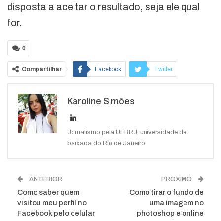
disposta a aceitar o resultado, seja ele qual
for.
0
Compartilhar
Facebook
Twitter
Google+
ReddIt
Karoline Simões
WhatsApp
Pinterest
O email
Jornalismo pela UFRRJ, universidade da
baixada do Rio de Janeiro.
ANTERIOR
PRÓXIMO
Como saber quem
Como tirar o fundo de
visitou meu perfil no
uma imagem no
Facebook pelo celular
photoshop e online