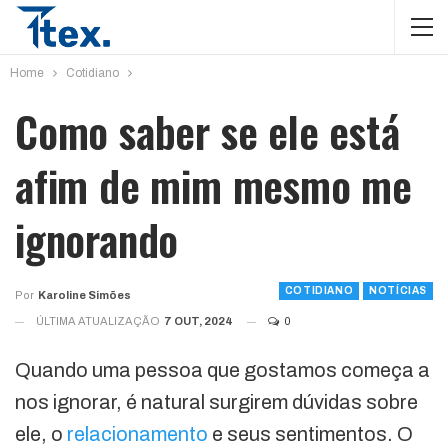
Home
Cotidiano
Como saber se ele está
afim de mim mesmo me
ignorando
COTIDIANO
NOTÍCIAS
Por
Karoline Simões
ÚLTIMA ATUALIZAÇÃO
7 OUT, 2024
0
Quando uma pessoa que gostamos começa a
nos ignorar, é natural surgirem dúvidas sobre
ele, o
relacionamento
e seus sentimentos. O