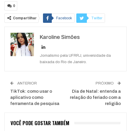
0
Compartilhar
Facebook
Twitter
Google+
ReddIt
Karoline Simões
WhatsApp
Pinterest
O email
Jornalismo pela UFRRJ, universidade da
baixada do Rio de Janeiro.
ANTERIOR
PRÓXIMO
TikTok: como usar o
Dia de Natal: entenda a
aplicativo como
relação do feriado com a
ferramenta de pesquisa
religião
VOCÊ PODE GOSTAR TAMBÉM