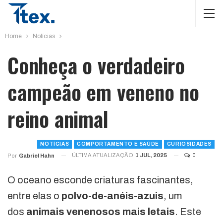
Home
Notícias
Conheça o verdadeiro
campeão em veneno no
reino animal
NOTÍCIAS
COMPORTAMENTO E SAÚDE
CURIOSIDADES
ÚLTIMA ATUALIZAÇÃO
1 JUL, 2025
0
Por
Gabriel Hahn
O oceano esconde criaturas fascinantes,
entre elas o
polvo-de-anéis-azuis
, um
dos
animais venenosos mais letais
. Este