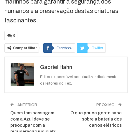
marinhos para garantir a segurança dos
humanos e a preservação destas criaturas
fascinantes.
0
Compartilhar
Facebook
Twitter
Google+
ReddIt
Gabriel Hahn
WhatsApp
Pinterest
O email
Editor responsável por atualizar diariamente
os leitores do Tex.
ANTERIOR
PRÓXIMO
Quem tem passagem
O que pouca gente sabe
com a Azul deve se
sobre a bateria dos
preocupar com a
carros elétricos
recuperação judicial?