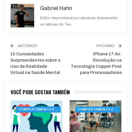
Google+
ReddIt
Gabriel Hahn
WhatsApp
Pinterest
O email
Editor responsável por atualizar diariamente
os leitores do Tex.
ANTERIOR
PRÓXIMO
10 Curiosidades
iPhone 17 Air:
Surpreendentes sobre o
Revolução na
Uso da Realidade
Tecnologia Copper Post
Virtual na Saúde Mental
para Processadores
VOCÊ PODE GOSTAR TAMBÉM
COMPORTAMENTO E SAÚDE
COMPORTAMENTO E SAÚDE