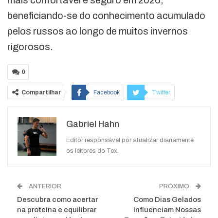
mais confortável e seguro em 2026,
beneficiando-se do conhecimento acumulado
pelos russos ao longo de muitos invernos
rigorosos.
0
Compartilhar
Facebook
Twitter
Google+
ReddIt
Gabriel Hahn
WhatsApp
Pinterest
O email
Editor responsável por atualizar diariamente
os leitores do Tex.
ANTERIOR
PRÓXIMO
Descubra como acertar
Como Dias Gelados
na proteína e equilibrar
Influenciam Nossas