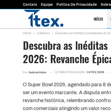
Contato
Equipe
Política De Privacidade
Sobre
INÍCIO
Home
Cotidiano
Descubra as Inéditas Curiosidades do 
FINANÇAS 
Descubra as Inéditas
2026: Revanche Épic
ÚLTIMA ATUALIZAÇÃO
10 FEV, 2026
Por
Gabriel Hahn
O Super Bowl 2026, agendado para 8 de 
ser um evento marcante. A disputa ent
revanche histórica, relembrando confron
com comerciais atingindo um valor rec