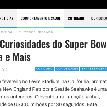
NOTÍCIAS
COMPORTAMENTO E SAÚDE
COTIDIANO
CURIOSID
Super Bowl 2026: Revanche Épica e Mais
E CARTÕES
TECNOLOGIA
SOBRE
 Curiosidades do Super Bow
a e Mais
COTIDIANO
CURIOSIDADES
ENTRETENIMENT
0
fevereiro no Levi’s Stadium, na Califórnia, prome
re New England Patriots e Seattle Seahawks é uma
tos anteriores. O evento atrai atenção global,
orde de US$ 10 milhões por 30 segundos. Este