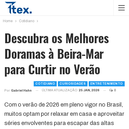
Home
Cotidiano
Descubra os Melhores
Doramas à Beira-Mar
para Curtir no Verão
COTIDIANO
CURIOSIDADES
ENTRETENIMENTO
ÚLTIMA ATUALIZAÇÃO
25 JAN, 2026
0
Por
Gabriel Hahn
Com o verão de 2026 em pleno vigor no Brasil,
muitos optam por relaxar em casa e aproveitar
séries envolventes para escapar das altas