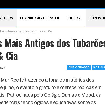
NOTÍCIAS
COMPORTAMENTO E SAÚDE
COTIDIANO
CURIOSID
dos Tubarões na Exposição Sharks & Cia
E CARTÕES
TECNOLOGIA
SOBRE
 Mais Antigos dos Tubarõe
& Cia
CURIOSIDADES
NOTÍCI
0
oMar Recife trazendo à tona os mistérios dos
e julho, o evento é gratuito e oferece réplicas em
ais. Patrocinada pelo Colégio Damas e Mood, da
eriências tecnológicas e educativas sobre os