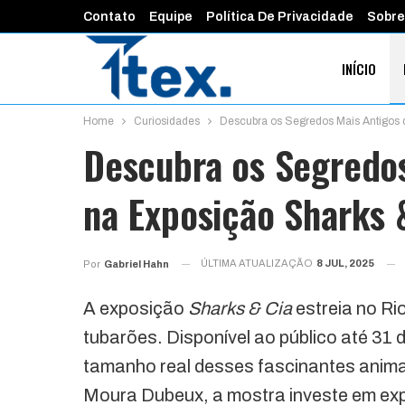
Contato
Equipe
Política De Privacidade
Sobre
INÍCIO
Home
Curiosidades
Descubra os Segredos Mais Antigos 
FINANÇAS 
Descubra os Segredos
na Exposição Sharks 
ÚLTIMA ATUALIZAÇÃO
8 JUL, 2025
Por
Gabriel Hahn
A exposição
Sharks & Cia
estreia no Ri
tubarões. Disponível ao público até 31 d
tamanho real desses fascinantes anim
Moura Dubeux, a mostra investe em exp