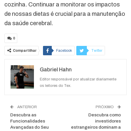
cozinha. Continuar a monitorar os impactos
de nossas dietas é crucial para a manutenção
da saúde cerebral.
0
Compartilhar
Facebook
Twitter
Google+
ReddIt
Gabriel Hahn
WhatsApp
Pinterest
O email
Editor responsável por atualizar diariamente
os leitores do Tex.
ANTERIOR
PRÓXIMO
Descubra as
Descubra como
Funcionalidades
investidores
Avançadas do Seu
estrangeiros dominam a