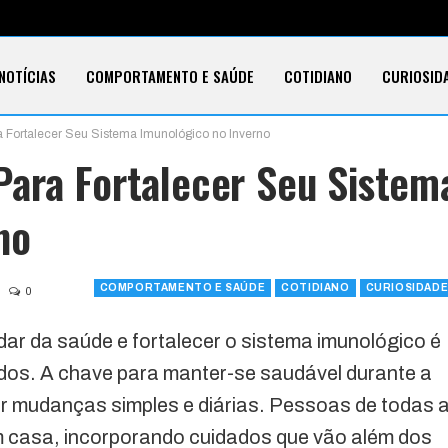
NOTÍCIAS
COMPORTAMENTO E SAÚDE
COTIDIANO
CURIOSID
 Fortalecer Seu Sistema Imunológico no Inverno
E CARTÕES
TECNOLOGIA
SOBRE
ara Fortalecer Seu Sistem
no
COMPORTAMENTO E SAÚDE
COTIDIANO
CURIOSIDAD
0
ar da saúde e fortalecer o sistema imunológico é
iados. A chave para manter-se saudável durante a
ar mudanças simples e diárias. Pessoas de todas 
m casa, incorporando cuidados que vão além dos