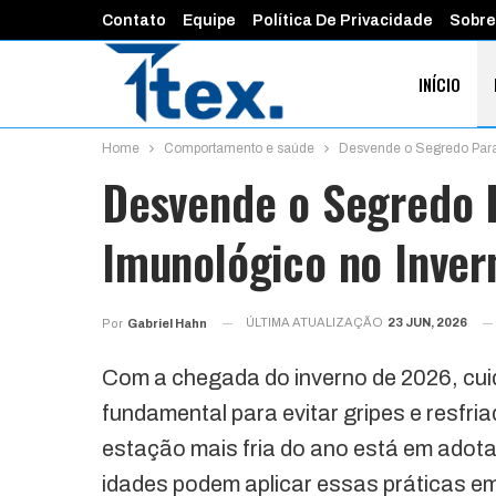
Contato
Equipe
Política De Privacidade
Sobre
INÍCIO
Home
Comportamento e saúde
Desvende o Segredo Para
FINANÇAS 
Desvende o Segredo P
Imunológico no Inver
ÚLTIMA ATUALIZAÇÃO
23 JUN, 2026
Por
Gabriel Hahn
Com a chegada do inverno de 2026, cuid
fundamental para evitar gripes e resfr
estação mais fria do ano está em adot
idades podem aplicar essas práticas e