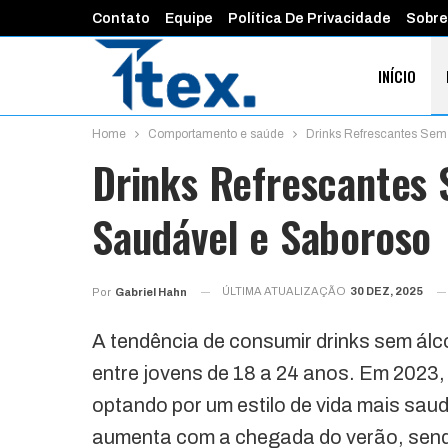
Contato
Equipe
Política De Privacidade
Sobre
INÍCIO
Home
Comportamento e saúde
Drinks Refrescantes Sem
FINANÇAS 
Drinks Refrescantes
Saudável e Saboroso
ÚLTIMA ATUALIZAÇÃO
30 DEZ, 2025
Por
Gabriel Hahn
A tendência de consumir drinks sem álc
entre jovens de 18 a 24 anos. Em 2023, 
optando por um estilo de vida mais saud
aumenta com a chegada do verão, send