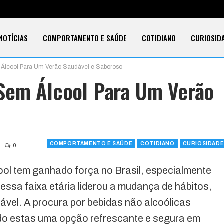
NOTÍCIAS
COMPORTAMENTO E SAÚDE
COTIDIANO
CURIOSID
 Álcool Para Um Verão Saudável e Saboroso
E CARTÕES
TECNOLOGIA
SOBRE
 Sem Álcool Para Um Verão
COMPORTAMENTO E SAÚDE
COTIDIANO
CURIOSIDAD
0
ool tem ganhado força no Brasil, especialmente
essa faixa etária liderou a mudança de hábitos,
ável. A procura por bebidas não alcoólicas
o estas uma opção refrescante e segura em