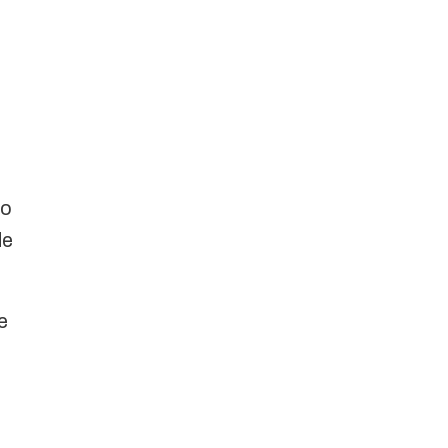
do
de
e