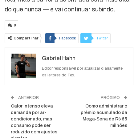
do que nunca — e vai continuar subindo.
0
Compartilhar
Facebook
Twitter
Google+
ReddIt
Gabriel Hahn
WhatsApp
Pinterest
O email
Editor responsável por atualizar diariamente
os leitores do Tex.
ANTERIOR
PRÓXIMO
Calor intenso eleva
Como administrar o
demanda por ar-
prêmio acumulado da
condicionado, mas
Mega‑Sena de R$ 65
consumo pode ser
milhões
reduzido com ajustes