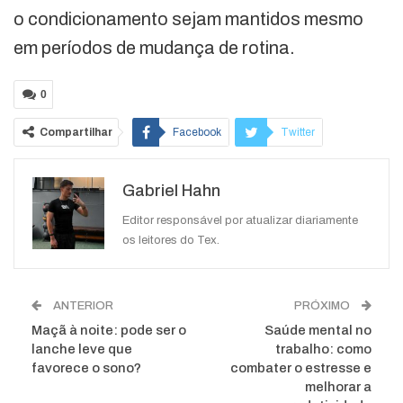
o condicionamento sejam mantidos mesmo
em períodos de mudança de rotina.
0
Compartilhar
Facebook
Twitter
Google+
ReddIt
Gabriel Hahn
WhatsApp
Pinterest
O email
Editor responsável por atualizar diariamente
os leitores do Tex.
ANTERIOR
PRÓXIMO
Maçã à noite: pode ser o
Saúde mental no
lanche leve que
trabalho: como
favorece o sono?
combater o estresse e
melhorar a