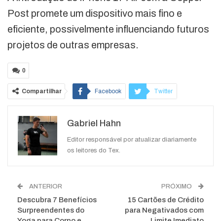
Post promete um dispositivo mais fino e
eficiente, possivelmente influenciando futuros
projetos de outras empresas.
0
Compartilhar
Facebook
Twitter
Google+
ReddIt
Gabriel Hahn
WhatsApp
Pinterest
O email
Editor responsável por atualizar diariamente
os leitores do Tex.
ANTERIOR
PRÓXIMO
Descubra 7 Benefícios
15 Cartões de Crédito
Surpreendentes do
para Negativados com
Yoga para Corpo e
Limite Imediato