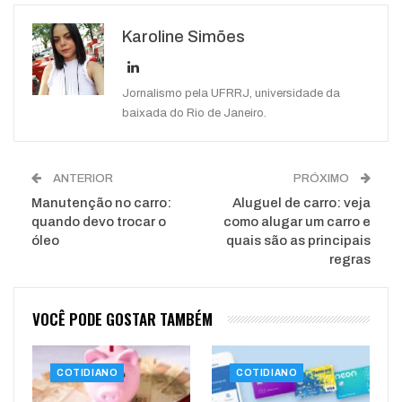
Google+
ReddIt
Karoline Simões
WhatsApp
Pinterest
O email
Jornalismo pela UFRRJ, universidade da
baixada do Rio de Janeiro.
ANTERIOR
PRÓXIMO
Manutenção no carro:
Aluguel de carro: veja
quando devo trocar o
como alugar um carro e
óleo
quais são as principais
regras
VOCÊ PODE GOSTAR TAMBÉM
COTIDIANO
COTIDIANO