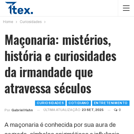
Home
Curiosidades
Maçonaria: mistérios,
história e curiosidades
da irmandade que
atravessa séculos
CURIOSIDADES
COTIDIANO
ENTRETENIMENTO
ÚLTIMA ATUALIZAÇÃO
23 SET, 2025
0
Por
Gabriel Hahn
A maçonaria é conhecida por sua aura de