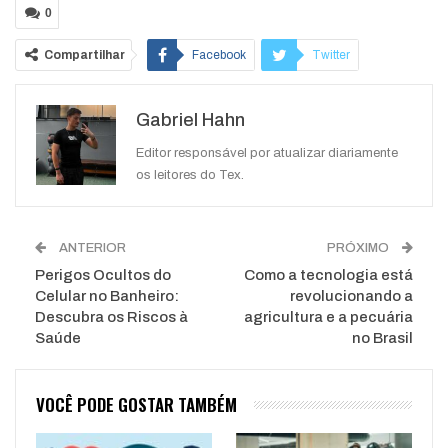
0
Compartilhar
Facebook
Twitter
Google+
ReddIt
Gabriel Hahn
WhatsApp
Pinterest
O email
Editor responsável por atualizar diariamente
os leitores do Tex.
ANTERIOR
PRÓXIMO
Perigos Ocultos do
Como a tecnologia está
Celular no Banheiro:
revolucionando a
Descubra os Riscos à
agricultura e a pecuária
Saúde
no Brasil
VOCÊ PODE GOSTAR TAMBÉM