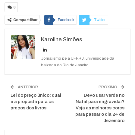
0
Compartilhar
Facebook
Twitter
Google+
ReddIt
Karoline Simões
WhatsApp
Pinterest
O email
Jornalismo pela UFRRJ, universidade da
baixada do Rio de Janeiro.
ANTERIOR
PRÓXIMO
Lei do preço único: qual
Devo usar verde no
é a proposta para os
Natal para engravidar?
preços dos livros
Veja as melhores cores
para passar o dia 24 de
dezembro