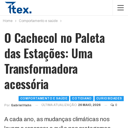
Home
Comportamento e saúde
O Cachecol no Paleta
das Estações: Uma
Transformadora
acessória
COMPORTAMENTO E SAÚDE
COTIDIANO
CURIOSIDADES
ÚLTIMA ATUALIZAÇÃO
26 MAIO, 2026
0
Por
Gabriel Hahn
A cada ano, as mudanças climáticas nos