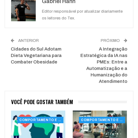
Gabriel Hahn
WhatsApp
Pinterest
O email
Editor responsável por atualizar diariamente
os leitores do Tex.
ANTERIOR
PRÓXIMO
Cidades do Sul Adotam
A Integração
Dieta Vegetariana para
Estratégica da IA nas
Combater Obesidade
PMEs: Entre a
Automatização e a
Humanização do
Atendimento
VOCÊ PODE GOSTAR TAMBÉM
COMPORTAMENTO E SAÚDE
COMPORTAMENTO E SAÚDE