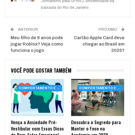
Jornalismo pela UFRRJ, universidade da
baixada do Rio de Janeiro.
ANTERIOR
PRÓXIMO
Meu filho de 8 anos pode
Cartão Apple Card deve
jogar Roblox? Veja como
chegar ao Brasil em
funciona o jogo
2025?
VOCÊ PODE GOSTAR TAMBÉM
COMPORTAMENTO E SAÚDE
COMPORTAMENTO E SAÚDE
Vença a Ansiedade Pré-
Descubra o Segredo para
Vestibular com Essas Dicas
Manter o Foco na
de Bem-Estar Emocional
Academia em 2026