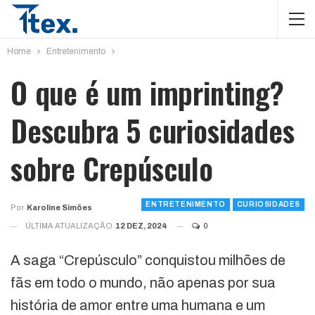
Home
Entretenimento
O que é um imprinting?
Descubra 5 curiosidades
sobre Crepúsculo
ENTRETENIMENTO
CURIOSIDADES
Por
Karoline Simões
ÚLTIMA ATUALIZAÇÃO
12 DEZ, 2024
0
A saga “Crepúsculo” conquistou milhões de
fãs em todo o mundo, não apenas por sua
história de amor entre uma humana e um