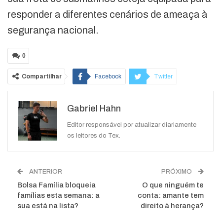
responder a diferentes cenários de ameaça à
segurança nacional.
0
Compartilhar
Facebook
Twitter
Google+
ReddIt
Gabriel Hahn
WhatsApp
Pinterest
O email
Editor responsável por atualizar diariamente
os leitores do Tex.
ANTERIOR
PRÓXIMO
Bolsa Família bloqueia
O que ninguém te
famílias esta semana: a
conta: amante tem
sua está na lista?
direito à herança?