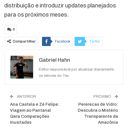
distribuição e introduzir updates planejados
para os próximos meses.
0
Compartilhar
Facebook
Twitter
Google+
ReddIt
Gabriel Hahn
WhatsApp
Pinterest
O email
Editor responsável por atualizar diariamente
os leitores do Tex.
ANTERIOR
PRÓXIMO
Ana Castela e Zé Felipe:
Pererecas de Vidro:
Viagem ao Pantanal
Descubra o Mistério
Gera Comparações
Transparente da
Inusitadas
Amazônia