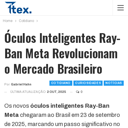
Home
Cotidiano
Óculos Inteligentes Ray-
Ban Meta Revolucionam
o Mercado Brasileiro
COTIDIANO
CURIOSIDADES
NOTÍCIAS
Por
Gabriel Hahn
ÚLTIMA ATUALIZAÇÃO
2 OUT, 2025
0
Os novos
óculos inteligentes Ray-Ban
Meta
chegaram ao Brasil em 23 de setembro
de 2025, marcando um passo significativo no