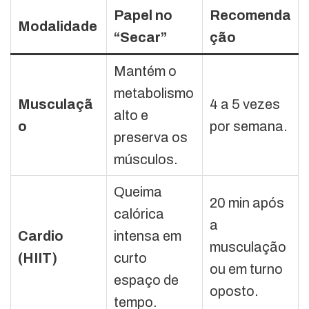
Papel no
Recomenda
Modalidade
“Secar”
ção
Mantém o
metabolismo
Musculaçã
4 a 5 vezes
alto e
o
por semana.
preserva os
músculos.
Queima
20 min após
calórica
a
Cardio
intensa em
musculação
(HIIT)
curto
ou em turno
espaço de
oposto.
tempo.