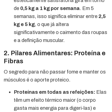
esteticamente satisfatória gira em torno
de
0,5 kg a 1 kg por semana
. Em 5
semanas, isso significa eliminar entre
2,5
kg e 5 kg
, o que já altera
significativamente o caimento das roupas
e a definição muscular.
2. Pilares Alimentares: Proteína e
Fibras
O segredo para não passar fome e manter os
músculos é o aporte proteico.
Proteínas em todas as refeições:
Elas
têm um efeito térmico maior (o corpo
gasta mais energia para digeri-las) e