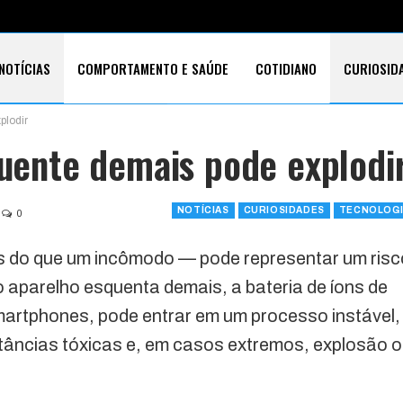
NOTÍCIAS
COMPORTAMENTO E SAÚDE
COTIDIANO
CURIOSID
plodir
E CARTÕES
TECNOLOGIA
SOBRE
quente demais pode explodi
NOTÍCIAS
CURIOSIDADES
TECNOLOGI
0
s do que um incômodo — pode representar um risc
 aparelho esquenta demais, a bateria de íons de
smartphones, pode entrar em um processo instável,
âncias tóxicas e, em casos extremos, explosão 