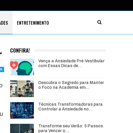
ADES
ENTRETENIMENTO
r
CONFIRA!
Vença a Ansiedade Pré-Vestibular
com Essas Dicas de…
A
Descubra o Segredo para Manter
o
o Foco na Academia em…
Técnicas Transformadoras para
Controlar a Ansiedade no…
ou
Transforme seu Verão: 5 Passos
para Vencer o…