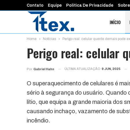
Contato
Equipe
Política De Privacidade
Sobre
INÍCIO
Home
Notícias
Perigo real: celular quente demais pode ex
FINANÇAS 
Perigo real: celular 
ÚLTIMA ATUALIZAÇÃO
9 JUN, 2025
Por
Gabriel Hahn
O superaquecimento de celulares é mai
sério à segurança do usuário. Quando o
lítio, que equipa a grande maioria dos 
causando inchaço, vazamento de subst
incêndio.