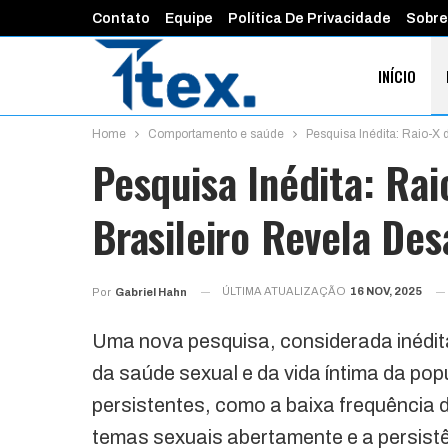
Contato
Equipe
Política De Privacidade
Sobre
INÍCIO
Home
Comportamento e saúde
Pesquisa Inédita: Raio-X 
FINANÇAS 
Pesquisa Inédita: Ra
Brasileiro Revela Des
ÚLTIMA ATUALIZAÇÃO
16 NOV, 2025
Por
Gabriel Hahn
Uma nova pesquisa, considerada inédi
da saúde sexual e da vida íntima da pop
persistentes, como a baixa frequência d
temas sexuais abertamente e a persistê