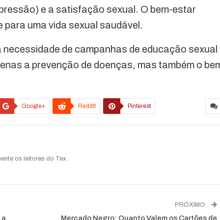
epressão) e a satisfação sexual. O bem-estar
e para uma vida sexual saudável.
 a necessidade de campanhas de educação sexual
penas a prevenção de doenças, mas também o be
Google+
ReddIt
Pinterest
ente os leitores do Tex.
PRÓXIMO
 a
Mercado Negro: Quanto Valem os Cartões de