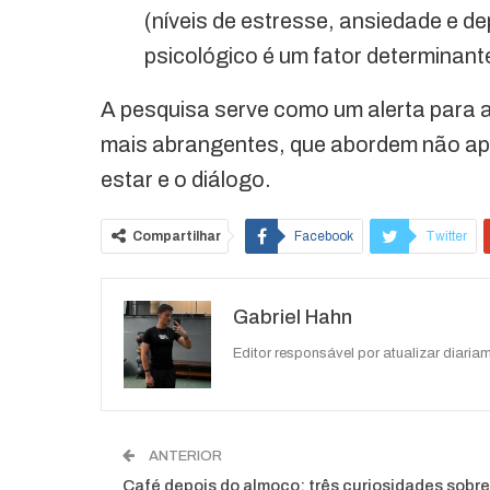
(níveis de estresse, ansiedade e d
psicológico é um fator determinant
A pesquisa serve como um alerta para
mais abrangentes, que abordem não a
estar e o diálogo.
Compartilhar
Facebook
Twitter
O email
Gabriel Hahn
Editor responsável por atualizar diariam
ANTERIOR
Café depois do almoço: três curiosidades sobre