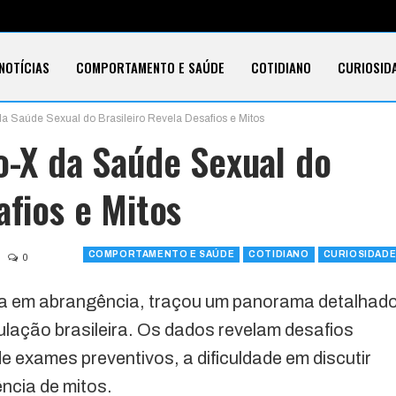
NOTÍCIAS
COMPORTAMENTO E SAÚDE
COTIDIANO
CURIOSID
da Saúde Sexual do Brasileiro Revela Desafios e Mitos
E CARTÕES
TECNOLOGIA
SOBRE
io-X da Saúde Sexual do
afios e Mitos
COMPORTAMENTO E SAÚDE
COTIDIANO
CURIOSIDAD
0
ta em abrangência, traçou um panorama detalhad
ulação brasileira. Os dados revelam desafios
e exames preventivos, a dificuldade em discutir
ncia de mitos.