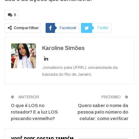
0
Compartilhar
Facebook
Twitter
Google+
ReddIt
Karoline Simões
WhatsApp
Pinterest
O email
Jornalismo pela UFRRJ, universidade da
baixada do Rio de Janeiro.
ANTERIOR
PRÓXIMO
O que é LOS no
Quero saber o nome da
roteador? E a luz LOS
pessoa pelo número do
piscando vermelho?
celular: como verificar