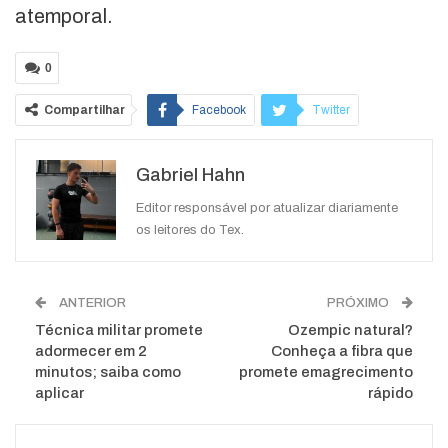
atemporal.
0
Compartilhar
Facebook
Twitter
Google+
ReddIt
Gabriel Hahn
WhatsApp
Pinterest
O email
Editor responsável por atualizar diariamente
os leitores do Tex.
ANTERIOR
PRÓXIMO
Técnica militar promete
Ozempic natural?
adormecer em 2
Conheça a fibra que
minutos; saiba como
promete emagrecimento
aplicar
rápido