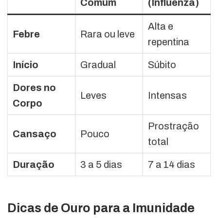
Comum
(Influenza)
Alta e
Febre
Rara ou leve
repentina
Início
Gradual
Súbito
Dores no
Leves
Intensas
Corpo
Prostração
Cansaço
Pouco
total
Duração
3 a 5 dias
7 a 14 dias
Dicas de Ouro para a Imunidade