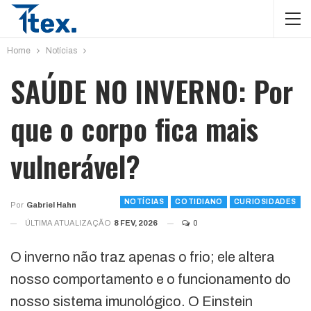
Home
Notícias
SAÚDE NO INVERNO: Por
que o corpo fica mais
vulnerável?
NOTÍCIAS
COTIDIANO
CURIOSIDADES
Por
Gabriel Hahn
ÚLTIMA ATUALIZAÇÃO
8 FEV, 2026
0
O inverno não traz apenas o frio; ele altera
nosso comportamento e o funcionamento do
nosso sistema imunológico. O Einstein