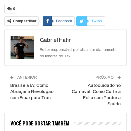
0
Compartilhar
Facebook
Twitter
Google+
ReddIt
Gabriel Hahn
WhatsApp
Pinterest
O email
Editor responsável por atualizar diariamente
os leitores do Tex.
ANTERIOR
PRÓXIMO
Brasil e a IA: Como
Autocuidado no
Abraçar a Revolução
Carnaval: Como Curtir a
sem Ficar para Trás
Folia sem Perder a
Saúde
VOCÊ PODE GOSTAR TAMBÉM