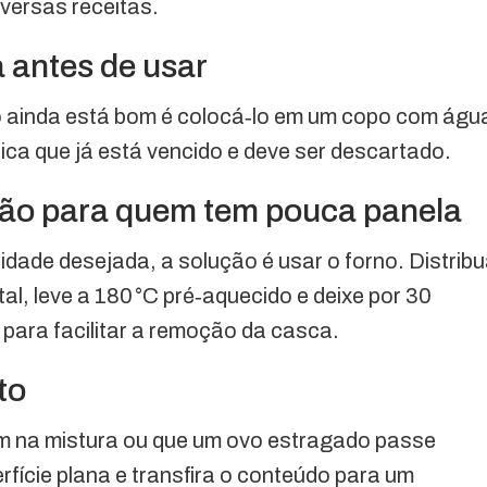
iversas receitas.
a antes de usar
 ainda está bom é colocá‑lo em um copo com águ
indica que já está vencido e deve ser descartado.
ção para quem tem pouca panela
ade desejada, a solução é usar o forno. Distrib
al, leve a 180 °C pré‑aquecido e deixe por 30
 para facilitar a remoção da casca.
to
m na mistura ou que um ovo estragado passe
fície plana e transfira o conteúdo para um