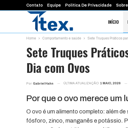
Contato
Equipe
Política De Privacidade
Sobre
INÍCIO
Home
Comportamento e saúde
Sete Truques Práticos pa
FINANÇAS 
Sete Truques Práticos
Dia com Ovos
ÚLTIMA ATUALIZAÇÃO
1 MAIO, 2026
Por
Gabriel Hahn
Por que o ovo merece um l
O ovo é um alimento completo: além de s
fósforo, zinco, manganês e potássio. Por