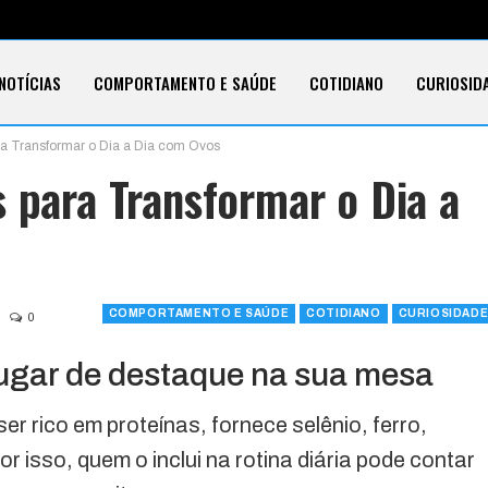
NOTÍCIAS
COMPORTAMENTO E SAÚDE
COTIDIANO
CURIOSID
ra Transformar o Dia a Dia com Ovos
E CARTÕES
TECNOLOGIA
SOBRE
 para Transformar o Dia a
COMPORTAMENTO E SAÚDE
COTIDIANO
CURIOSIDAD
0
ugar de destaque na sua mesa
er rico em proteínas, fornece selênio, ferro,
 isso, quem o inclui na rotina diária pode contar