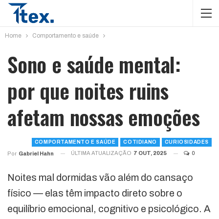
Home
Comportamento e saúde
Sono e saúde mental:
por que noites ruins
afetam nossas emoções
COMPORTAMENTO E SAÚDE
COTIDIANO
CURIOSIDADES
ÚLTIMA ATUALIZAÇÃO
7 OUT, 2025
0
Por
Gabriel Hahn
Noites mal dormidas vão além do cansaço
físico — elas têm impacto direto sobre o
equilíbrio emocional, cognitivo e psicológico. A