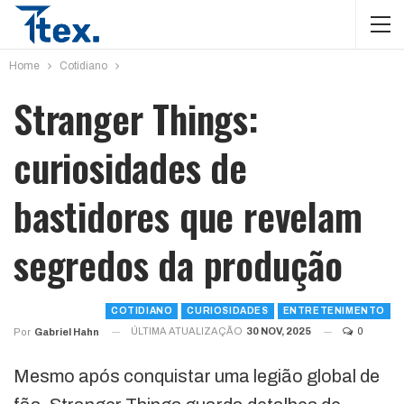
Home
Cotidiano
Stranger Things:
curiosidades de
bastidores que revelam
segredos da produção
COTIDIANO
CURIOSIDADES
ENTRETENIMENTO
ÚLTIMA ATUALIZAÇÃO
30 NOV, 2025
0
Por
Gabriel Hahn
Mesmo após conquistar uma legião global de