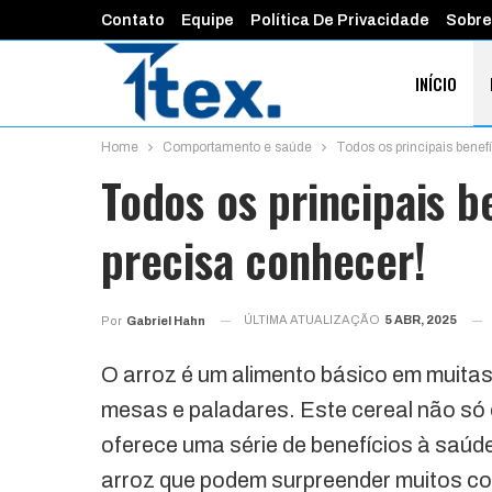
Contato
Equipe
Política De Privacidade
Sobre
INÍCIO
Home
Comportamento e saúde
Todos os principais benef
FINANÇAS 
Todos os principais b
precisa conhecer!
ÚLTIMA ATUALIZAÇÃO
5 ABR, 2025
Por
Gabriel Hahn
O arroz é um alimento básico em muitas
mesas e paladares. Este cereal não só 
oferece uma série de benefícios à saúde
arroz que podem surpreender muitos c