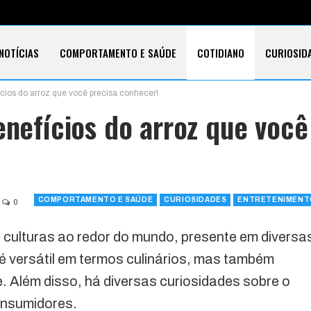
NOTÍCIAS
COMPORTAMENTO E SAÚDE
COTIDIANO
CURIOSID
ícios do arroz que você precisa conhecer!
E CARTÕES
TECNOLOGIA
SOBRE
enefícios do arroz que você
COMPORTAMENTO E SAÚDE
CURIOSIDADES
ENTRETENIMENT
0
 culturas ao redor do mundo, presente em diversa
é versátil em termos culinários, mas também
. Além disso, há diversas curiosidades sobre o
onsumidores.