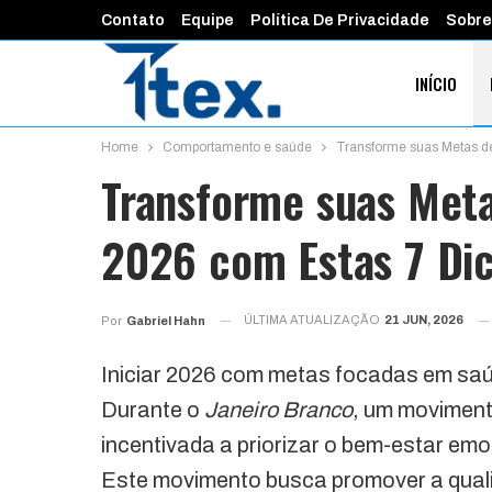
Contato
Equipe
Política De Privacidade
Sobre
INÍCIO
Home
Comportamento e saúde
Transforme suas Metas d
FINANÇAS 
Transforme suas Met
2026 com Estas 7 Di
ÚLTIMA ATUALIZAÇÃO
21 JUN, 2026
Por
Gabriel Hahn
Iniciar 2026 com metas focadas em saú
Durante o
Janeiro Branco
, um movimento
incentivada a priorizar o bem-estar em
Este movimento busca promover a quali