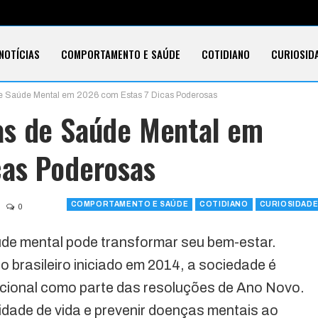
NOTÍCIAS
COMPORTAMENTO E SAÚDE
COTIDIANO
CURIOSID
e Saúde Mental em 2026 com Estas 7 Dicas Poderosas
E CARTÕES
TECNOLOGIA
SOBRE
as de Saúde Mental em
cas Poderosas
COMPORTAMENTO E SAÚDE
COTIDIANO
CURIOSIDAD
0
de mental pode transformar seu bem-estar.
 brasileiro iniciado em 2014, a sociedade é
ocional como parte das resoluções de Ano Novo.
dade de vida e prevenir doenças mentais ao