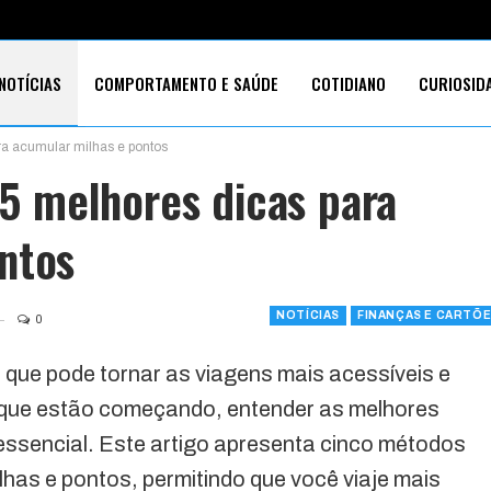
NOTÍCIAS
COMPORTAMENTO E SAÚDE
COTIDIANO
CURIOSID
ara acumular milhas e pontos
E CARTÕES
TECNOLOGIA
SOBRE
s 5 melhores dicas para
ntos
NOTÍCIAS
FINANÇAS E CARTÕ
0
 que pode tornar as viagens mais acessíveis e
s que estão começando, entender as melhores
 essencial. Este artigo apresenta cinco métodos
lhas e pontos, permitindo que você viaje mais