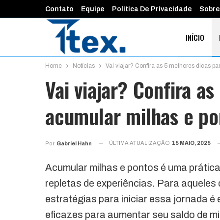
Contato
Equipe
Política De Privacidade
Sobre
INÍCIO
Home
Notícias
Vai viajar? Confira as 5 melhores dicas p
FINANÇAS 
Vai viajar? Confira a
acumular milhas e po
ÚLTIMA ATUALIZAÇÃO
15 MAIO, 2025
Por
Gabriel Hahn
Acumular milhas e pontos é uma prática
repletas de experiências. Para aquele
estratégias para iniciar essa jornada é
eficazes para aumentar seu saldo de mi