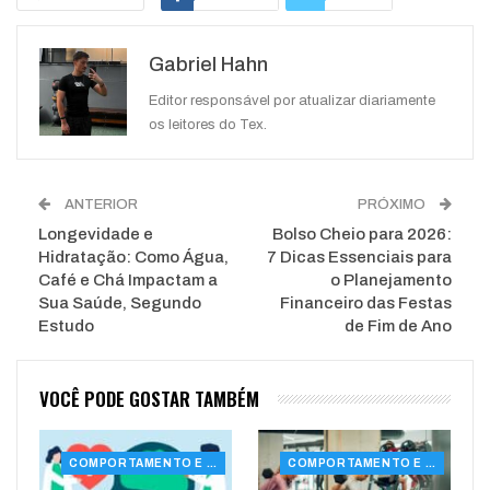
Google+
ReddIt
Gabriel Hahn
WhatsApp
Pinterest
O email
Editor responsável por atualizar diariamente
os leitores do Tex.
ANTERIOR
PRÓXIMO
Longevidade e
Bolso Cheio para 2026:
Hidratação: Como Água,
7 Dicas Essenciais para
Café e Chá Impactam a
o Planejamento
Sua Saúde, Segundo
Financeiro das Festas
Estudo
de Fim de Ano
VOCÊ PODE GOSTAR TAMBÉM
COMPORTAMENTO E SAÚDE
COMPORTAMENTO E SAÚDE