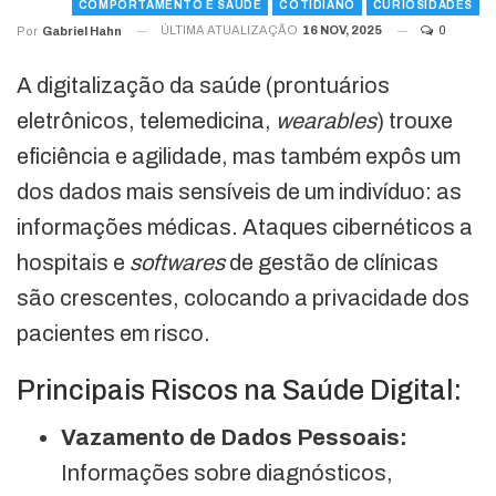
COMPORTAMENTO E SAÚDE
COTIDIANO
CURIOSIDADES
ÚLTIMA ATUALIZAÇÃO
16 NOV, 2025
0
Por
Gabriel Hahn
A digitalização da saúde (prontuários
eletrônicos, telemedicina,
wearables
) trouxe
eficiência e agilidade, mas também expôs um
dos dados mais sensíveis de um indivíduo: as
informações médicas. Ataques cibernéticos a
hospitais e
softwares
de gestão de clínicas
são crescentes, colocando a privacidade dos
pacientes em risco.
Principais Riscos na Saúde Digital:
Vazamento de Dados Pessoais:
Informações sobre diagnósticos,