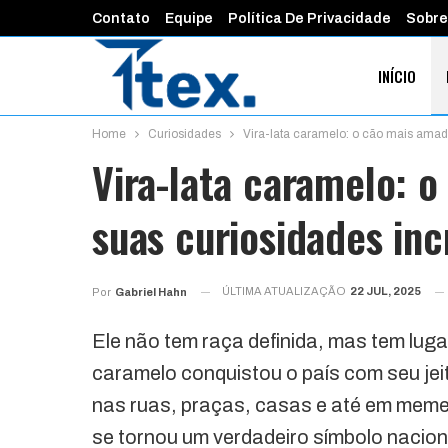
Contato
Equipe
Política De Privacidade
Sobre
INÍCIO
Home
Curiosidades
Vira-lata caramelo: o cão mais amado
FINANÇAS 
Vira-lata caramelo: o
suas curiosidades inc
ÚLTIMA ATUALIZAÇÃO
22 JUL, 2025
Por
Gabriel Hahn
Ele não tem raça definida, mas tem luga
caramelo conquistou o país com seu jei
nas ruas, praças, casas e até em meme
se tornou um verdadeiro símbolo nacio