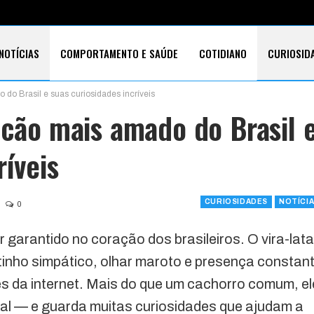
NOTÍCIAS
COMPORTAMENTO E SAÚDE
COTIDIANO
CURIOSID
 do Brasil e suas curiosidades incríveis
E CARTÕES
TECNOLOGIA
SOBRE
 cão mais amado do Brasil 
ríveis
CURIOSIDADES
NOTÍCI
0
r garantido no coração dos brasileiros. O vira-lata
tinho simpático, olhar maroto e presença constan
s da internet. Mais do que um cachorro comum, el
nal — e guarda muitas curiosidades que ajudam a