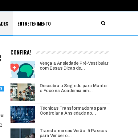
ADES
ENTRETENIMENTO
e
CONFIRA!
Vença a Ansiedade Pré-Vestibular
com Essas Dicas de…
Descubra o Segredo para Manter
AS
o Foco na Academia em…
Técnicas Transformadoras para
Controlar a Ansiedade no…
te
e
Transforme seu Verão: 5 Passos
para Vencer o…