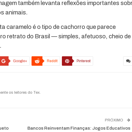
imagem também levanta reflexões importantes sob
s animais.
-lata caramelo é o tipo de cachorro que parece
ro retrato do Brasil — simples, afetuoso, cheio de
.
Google+
ReddIt
Pinterest
ente os leitores do Tex.
PRÓXIMO
ueto
Bancos Reinventam Finanças: Jogos Educativos