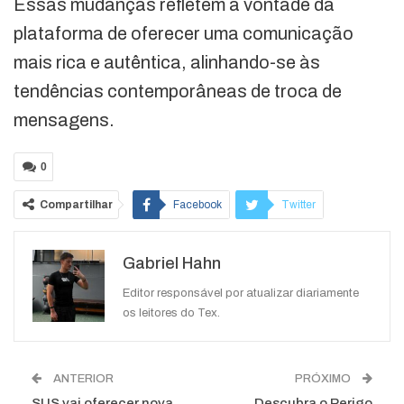
Essas mudanças refletem a vontade da
plataforma de oferecer uma comunicação
mais rica e autêntica, alinhando-se às
tendências contemporâneas de troca de
mensagens.
0
Compartilhar
Facebook
Twitter
Google+
ReddIt
Gabriel Hahn
WhatsApp
Pinterest
O email
Editor responsável por atualizar diariamente
os leitores do Tex.
ANTERIOR
PRÓXIMO
SUS vai oferecer nova
Descubra o Perigo